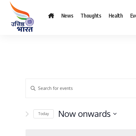
News
Thoughts
Health
Ev
E
Enter
v
Keyword.
Search
e
for
Now onwards
n
Today
Events
Select
t
by
date.
Keyword.