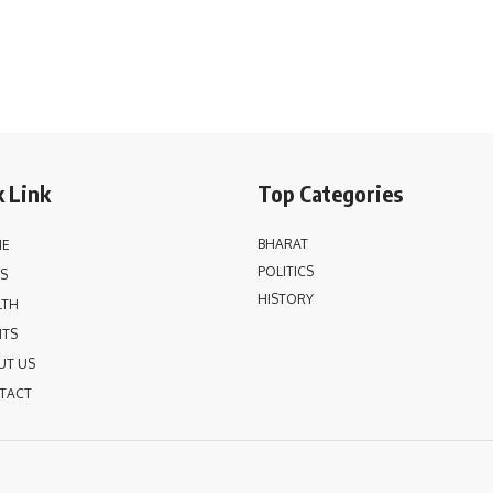
 Link
Top Categories
BHARAT
E
POLITICS
S
HISTORY
LTH
NTS
UT US
TACT