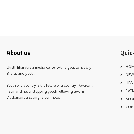
w
s
N
a
v
About us
Quick
i
g
HOM
Utisth Bharat is a media center with a goal to healthy
a
Bharat and youth.
NEW
HEA
t
Youth of a country is the future of a country . Awaken ,
EVE
risen and never stopping youth following Swami
i
Vivekananda saying is our moto.
ABO
o
CON
n