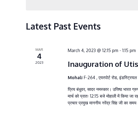
s
S
e
Latest Past Events
a
r
MAR
March 4, 2023 @ 12:15 pm
-
1:15 pm
c
4
Inauguration of Ut
h
2023
a
Mohali
F-264 , एयरपोर्ट रोड, इंडस्ट्रिय
n
प्रिय बंधुवर, सादर नमस्कार। उत्तिष्ठ भारत ग्
d
मार्च को प्रातः 12:15 बजे मोहाली में किया ज
प्रचार प्रमुख माननीय नरेंद्र सिंह जी का सम
V
i
e