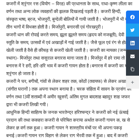
कजरी में श्रृंगार रस (वियोग – विरह) की प्रधानता के साथ, राधा-कृष्ण लीला का
वर्णन तथा अन्य लोक व्यवहारों की झलक दिखलाई पड़ती है। कजरी हिन्दी,
संस्कृत भाषा, ब्रज, भोजपुरी, बुन्देली बोलियों में गायी जाती है। भोजपुरी में भी यह
तीन भागों में विभक्त होती है। मिर्जापुरी, बनारसी एवं गोरखपुरी।
कजरी धान की रोपाई करते समय, झूला झूलते समय (हृदय को मजबूती), देवी
स्तुति के समय, उत्सवों में एवं अखाड़ों में गाई जाती है। जैसे फूल एवं रंग से होली
खेली जाती है वैसे ही कीचड़ से कजरी खेली जाती है। कजरी का मायका (जन्म
स्थान)- मिर्जापुर तथा ससुराल बनारस माना जाता है। मिर्जापुर में हरे रामा तो वहीं
बनारस में रे हरी, हरि-हरि भाव में कजरी गायन होता है।बनारस में कजरी का भी
श्रृंगार हो जाता है।
कजरी ने घर, बगीचों, गांवों से लेकर शहर तक, कोठों (तवायफ) से लेकर अखाड़ों
(संगीत घरानों ) तक अपना स्थान बनाया है। चरक संहिता में सावन के प्रसंग का
वर्णन तथा 13वीं शताब्दी में अमीर खुसरों, अंतिम मुगल बादशाह बहादुर शाह जफर
द्वारा भी कजरी लिखी गयी।
आधुनिक हिन्दी साहित्य के जनक भारतेन्द्र हरिश्चन्द्र ने कजरी को नई ऊंचाई
प्रदान की तथा ककहरा कजरी से परिचित कराया अर्थात कजरी गायन क, ख से
लेकर ज्ञ वर्ण तक हुआ। कजरी गायन ने शास्त्रीय मंचों पर भी अपना पकड़
बनाई।कजरी गायन राग विहाग से लेकर राग भैरवी तक में हुआ। बाद में कजरी