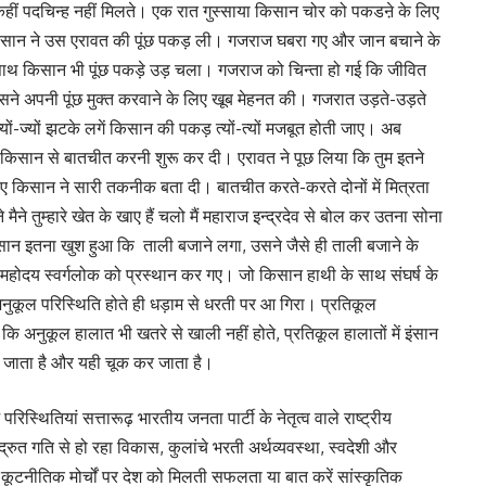
 कहीं पदचिन्ह नहीं मिलते। एक रात गुस्साया किसान चोर को पकडऩे के लिए
किसान ने उस एरावत की पूंछ पकड़ ली। गजराज घबरा गए और जान बचाने के
ाथ किसान भी पूंछ पकड़े उड़ चला। गजराज को चिन्ता हो गई कि जीवित
तो उसने अपनी पूंछ मुक्त करवाने के लिए खूब मेहनत की। गजरात उड़ते-उड़ते
ों-ज्यों झटके लगें किसान की पकड़ त्यों-त्यों मजबूत होती जाए। अब
किसान से बातचीत करनी शुरू कर दी। एरावत ने पूछ लिया कि तुम इतने
ा हुए किसान ने सारी तकनीक बता दी। बातचीत करते-करते दोनों में मित्रता
े तुम्हारे खेत के खाए हैं चलो मैं महाराज इन्द्रदेव से बोल कर उतना सोना
ही किसान इतना खुश हुआ कि ताली बजाने लगा, उसने जैसे ही ताली बजाने के
होदय स्वर्गलोक को प्रस्थान कर गए। जो किसान हाथी के साथ संघर्ष के
अनुकूल परिस्थिति होते ही धड़ाम से धरती पर आ गिरा। प्रतिकूल
 है कि अनुकूल हालात भी खतरे से खाली नहीं होते, प्रतिकूल हालातों में इंसान
ो जाता है और यही चूक कर जाता है।
्थितियां सत्तारूढ़ भारतीय जनता पार्टी के नेतृत्व वाले राष्ट्रीय
ं द्रुत गति से हो रहा विकास, कुलांचे भरती अर्थव्यवस्था, स्वदेशी और
ी कूटनीतिक मोर्चों पर देश को मिलती सफलता या बात करें सांस्कृतिक