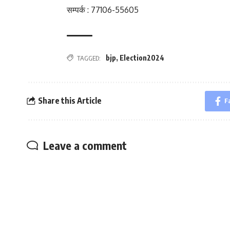
सम्पर्क : 77106-55605
bjp
,
Election2024
TAGGED:
Share this Article
F
Leave a comment