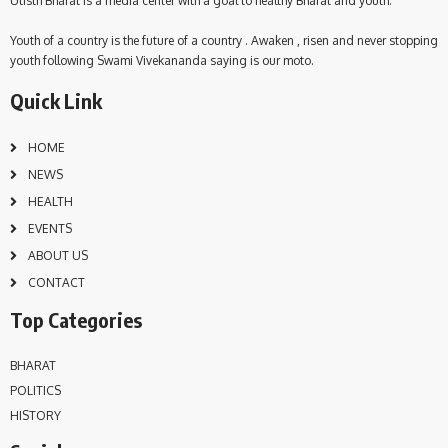
Utisth Bharat is a media center with a goal to healthy Bharat and youth.
Youth of a country is the future of a country . Awaken , risen and never stopping
youth following Swami Vivekananda saying is our moto.
Quick Link
HOME
NEWS
HEALTH
EVENTS
ABOUT US
CONTACT
Top Categories
BHARAT
POLITICS
HISTORY