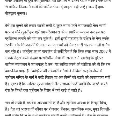
केवल इसलिए माँ दुर्गा की प्रतिमाओं को तिरपाल से ढांपती रही हैं ताकि इनके दर्शन
से ताजिया निकालने वालों की धार्मिक भावनाएं आहत न हो जाएं। धन्य है हमारा
सेक्यूलर कुनबा।
वैसे इस कुनबे की कतार काफी लम्बी है, कुछ समय पहले समाजवादी नेता स्वामी
प्रसाद मौर्य तुलसीकृत श्रीरामचरितमानस की मनमाफिक व्याख्या कर इस पर
प्रतिबन्ध लगाने की मांग कर चुके हैं। इसी इण्डी गठजोड़ के दक्षिण के नेता एमके
स्टालिन के बेटे उदयनिधि मारन सनातन धर्म को लेकर भारी-भरकम गाली गलौच
कर चुके हैं। कांग्रेस का तो रामप्रेम तो सर्वविदित है कि किस तरह साल 2007 में
उसके नेतृत्व वाली संयुक्त प्रगतिशील मोर्चा की सरकार ने रामसेतु के मुद्दे पर
सर्वोच्च न्यायालय में शपथपत्र दे कर यह साबित करने की कोशिश की थी कि राम
काल्पनिक पात्र हैं। कांग्रेस की सरकारों व नेताओं ने किस तरह अयोध्या में
श्रीराम मन्दिर के मार्ग में कांटे बिछाए वह अब किसी को बताने की आवश्यकता नहीं
है। प्रश्न है कि आखिर प्रधानमंत्री और सत्ताधारी पार्टी का विरोध करते-करते
देश के विपक्षी दल श्रीराम के विरोध में क्यों खड़े हो जाते हैं ?
राम तो सबके हैं, यह देश आस्थावानों का है और श्रीराम आस्था के केन्द्र-बिन्दू
हैं। देश को आस्था की कीमत पर रोजगार, विकास, सामाजिक न्याय, मुफ्त बिजली-
पानी सहित विपक्ष के सभी लच्छेदार चुनावी वायदे अस्वीकार्य हैं। देश के बहुसंख्क