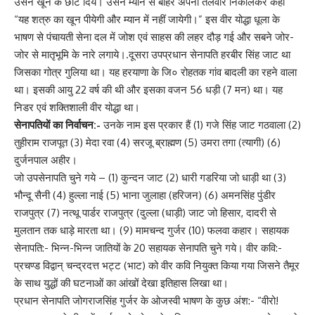
उसने खून के छींटे दिये। उसने म्यान से बाहर अपनी तलवार निकालकर कहा
“यह शत्रु का खून पीयेगी और म्यान में नहीं जायेगी।” इस वीर योद्धा धूला के
भाषण से पंचायती सेना दल में जोश एवं साहस की लहर दौड़ गई और सबने जोर-
जोर से मातृभूमि के नारे लगाये।.दूसरा उपप्रधान सेनापति हरबीर सिंह जाट था
जिसका गोत्र गुलिया था। यह हरयाणा के जि० रोहतक गांव बादली का रहने वाला
था। इसकी आयु 22 वर्ष की थी और इसका वजन 56 धड़ी (7 मन) था। यह
निडर एवं शक्तिशाली वीर योद्धा था।
सेनापतियों का निर्वाचन:-
उनके नाम इस प्रकार हैं (1) गजे सिंह जाट गठवाला (2)
तुहीराम राजपूत (3) मेदा रवा (4) सरजू ब्राह्मण (5) उमरा तगा (त्यागी) (6)
दुर्जनपाल अहीर।
जो उपसेनापति चुने गये – (1) कुन्दन जाट (2) धारी गडरिया जो धाड़ी था (3)
भौन्दू सैनी (4) हुल्ला नाई (5) भाना जुलाहा (हरिजन) (6) अमनसिंह पुंडीर
राजपुत्र (7) नत्थू पार्डर राजपुत्र (दुल्ला (धाड़ी) जाट जो हिसार, दादरी से
मुलतान तक धाड़े मारता था। (9) मामचन्द गुर्जर (10) फलवा कहार। सहायक
सेनापति:- भिन्न-भिन्न जातियों के 20 सहायक सेनापति चुने गये। वीर कवि:-
प्रचण्ड विद्वान् चन्द्रदत्त भट्ट (भाट) को वीर कवि नियुक्त किया गया जिसने तैमूर
के साथ युद्धों की घटनाओं का आंखों देखा इतिहास लिखा था।
प्रधान सेनापति जोगराजसिंह गुर्जर के ओजस्वी भाषण के कुछ अंश:- “वीरो!