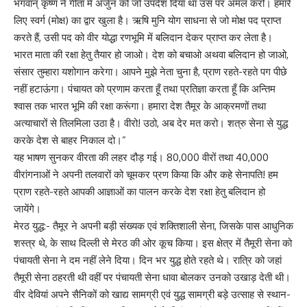
भगवान् कृष्ण ने गीता में अर्जुन को जो उपदेश दिया था उस पर अमल करो। हमारे
लिए स्वर्ग (मोक्ष) का द्वार खुला है। ऋषि मुनि योग साधना से जो मोक्ष पद प्राप्त
करते हैं, उसी पद को वीर योद्धा रणभूमि में बलिदान देकर प्राप्त कर लेता है।
भारत माता की रक्षा हेतु तैयार हो जाओ। देश को बचाओ अथवा बलिदान हो जाओ,
संसार तुम्हारा यशोगान करेगा। आपने मुझे नेता चुना है, प्राण रहते-रहते पग पीछे
नहीं हटाऊंगा। पंचायत को प्रणाम करता हूँ तथा प्रतिज्ञा करता हूँ कि अन्तिम
श्वास तक भारत भूमि की रक्षा करूंगा। हमारा देश तैमूर के आक्रमणों तथा
अत्याचारों से तिलमिला उठा है। वीरो! उठो, अब देर मत करो। शत्रु सेना से युद्ध
करके देश से बाहर निकाल दो।”
यह भाषण सुनकर वीरता की लहर दौड़ गई। 80,000 वीरों तथा 40,000
वीरांगनाओं ने अपनी तलवारों को चूमकर प्रण किया कि और कहे सेनापति! हम
प्राण रहते-रहते आपकी आज्ञाओं का पालन करके देश रक्षा हेतु बलिदान हो
जायेंगे।
मेरठ युद्ध:- तैमूर ने अपनी बड़ी संख्यक एवं शक्तिशाली सेना, जिसके पास आधुनिक
शस्त्र थे, के साथ दिल्ली से मेरठ की ओर कूच किया। इस क्षेत्र में तैमूरी सेना को
पंचायती सेना ने दम नहीं लेने दिया। दिन भर युद्ध होते रहते थे। रात्रि को जहां
तैमूरी सेना ठहरती थी वहीं पर पंचायती सेना धावा बोलकर उनको उखाड़ देती थी।
वीर देवियां अपने सैनिकों को खाद्य सामग्री एवं युद्ध सामग्री बड़े उत्साह से स्थान-