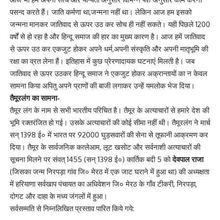
पसन्द करते हैं। जाति कर्मणा था,जन्मना नहीं था। लेकिन आज हम इसको
जन्मना मानकर जातिवाद से ऊपर उठ कर सोच ही नहीं सकते। यही पिछले 1200
वर्षों से हो रहा है और हिन्दू समाज की हार का मुख्य कारण है। आज हमें जातिवाद
से ऊपर उठ कर एकजुट होकर अपने धर्म,अपनी संस्कृति और अपनी मातृभूमि की
रक्षा का व्रत लेना हैं। इतिहास में कुछ प्रेरणादायक घटनाएं मिलती है। जब
जातिवाद से ऊपर उठकर हिन्दू समाज ने एकजुट होकर अक्रान्तायों का न केवल
सामना किया अपितु अपने प्राणों की बाजी लगाकर उन्हें यमलोक भेज दिया।
तैमूरलंग का सामना-
तैमूर लंग के नाम से सभी भारतीय परिचित है। तैमूर के अत्याचारों से हमारे देश की
भूमि रक्तरंजित हो गई। उसके अत्याचारों की कोई सीमा नहीं थी। तैमूरलंग ने मार्च
सन् 1398 ई० में भारत पर 92000 घुड़सवारों की सेना से तूफानी आक्रमण कर
दिया। तैमूर के सार्वजनिक कत्लेआम, लूट खसोट और सर्वनाशी अत्याचारों की
सूचना मिलने पर संवत् 1455 (सन् 1398 ई०) कार्तिक बदी 5 को
देवपाल राजा
(जिसका जन्म निरपड़ा गांव जि० मेरठ में एक जाट घराने में हुआ था) की अध्यक्षता
में हरियाणा सर्वखाप पंचायत का अधिवेशन जि० मेरठ के गाँव टीकरी, निरपड़ा,
दोगट और दाहा के मध्य जंगलों में हुआ।
सर्वसम्मति से निम्नलिखित प्रस्ताव पारित किये गये: