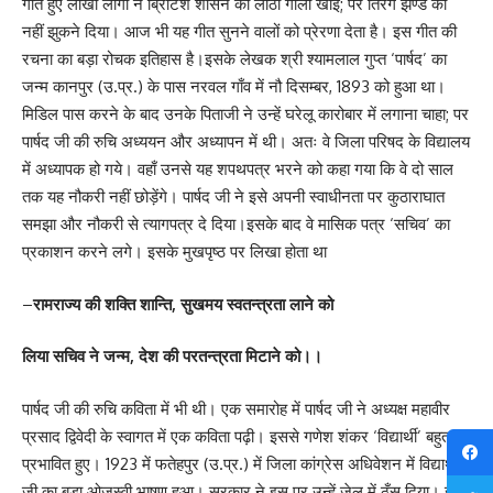
गाते हुए लाखों लोगों ने ब्रिटिश शासन की लाठी गोली खाई; पर तिरंगे झण्डे को
नहीं झुकने दिया। आज भी यह गीत सुनने वालों को प्रेरणा देता है। इस गीत की
रचना का बड़ा रोचक इतिहास है।इसके लेखक श्री श्यामलाल गुप्त ‘पार्षद’ का
जन्म कानपुर (उ.प्र.) के पास नरवल गाँव में नौ दिसम्बर, 1893 को हुआ था।
मिडिल पास करने के बाद उनके पिताजी ने उन्हें घरेलू कारोबार में लगाना चाहा; पर
पार्षद जी की रुचि अध्ययन और अध्यापन में थी। अतः वे जिला परिषद के विद्यालय
में अध्यापक हो गये। वहाँ उनसे यह शपथपत्र भरने को कहा गया कि वे दो साल
तक यह नौकरी नहीं छोड़ेंगे। पार्षद जी ने इसे अपनी स्वाधीनता पर कुठाराघात
समझा और नौकरी से त्यागपत्र दे दिया।इसके बाद वे मासिक पत्र ‘सचिव’ का
प्रकाशन करने लगे। इसके मुखपृष्ठ पर लिखा होता था
–
रामराज्य की शक्ति शान्ति, सुखमय स्वतन्त्रता लाने को
लिया सचिव ने जन्म, देश की परतन्त्रता मिटाने को।।
पार्षद जी की रुचि कविता में भी थी। एक समारोह में पार्षद जी ने अध्यक्ष महावीर
प्रसाद द्विवेदी के स्वागत में एक कविता पढ़ी। इससे गणेश शंकर ‘विद्यार्थी’ बहुत
प्रभावित हुए। 1923 में फतेहपुर (उ.प्र.) में जिला कांग्रेस अधिवेशन में विद्यार्थी
जी का बड़ा ओजस्वी भाषण हुआ। सरकार ने इस पर उन्हें जेल में ठूँस दिया। जेल