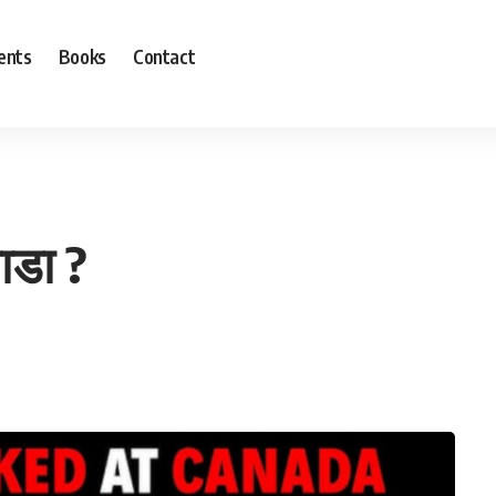
ents
Books
Contact
ाडा ?