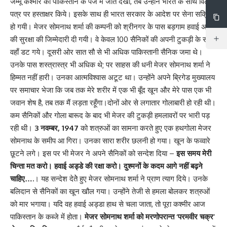
जम्मू कश्मीर को पाकिस्तान के पंजे में जाते देखा, तब उन्होंने भारत के साथ विलय
पत्र पर हस्ताक्षर किये। इसके साथ ही भारत सरकार के आदेश पर सेना सक्रिय
हो गयी। मेजर सोमनाथ शर्मा की कम्पनी को श्रीनगर के पास बड़गाम हवाई अड्डे
की सुरक्षा की जिम्मेदारी दी गयी। वे केवल 100 सैनिकों की अपनी टुकड़ी के साथ
वहाँ डट गये। दूसरी ओर सात सौ से भी अधिक पाकिस्तानी सैनिक जमा थे।
उनके पास शस्त्रास्त्र भी अधिक थे; पर साहस की धनी मेजर सोमनाथ शर्मा ने
हिम्मत नहीं हारी। उनका आत्मविश्वास अटूट था। उन्होंने अपने ब्रिगेड मुख्यालय
पर समाचार भेजा कि जब तक मेरे शरीर में एक भी बूँद खून और मेरे पास एक भी
जवान शेष है, तब तक मैं लड़ता रहूँगा।दोनों ओर से लगातार गोलाबारी हो रही थी।
कम सैनिकों और गोला बारूद के बाद भी मेजर की टुकड़ी हमलावरों पर भारी पड़
रही थी।
3 नवम्बर, 1947
को शत्रुओं का सामना करते हुए एक हथगोला मेजर
सोमनाथ के समीप आ गिरा। उनका सारा शरीर छलनी हो गया। खून के फव्वारे
छूटने लगे। इस पर भी मेजर ने अपने सैनिकों को सन्देश दिया –
इस समय मेरी
चिन्ता मत करो। हवाई अड्डे की रक्षा करो। दुश्मनों के कदम आगे नहीं बढ़ने
चाहिए….
। यह सन्देश देतेे हुए मेजर सोमनाथ शर्मा ने प्राण त्याग दिये। उनके
बलिदान से सैनिकों का खून खौल गया। उन्होंने तेजी से हमला बोलकर शत्रुओं
को मार भगाया। यदि वह हवाई अड्डा हाथ से चला जाता, तो पूरा कश्मीर आज
पाकिस्तान के कब्जे में होता।
मेजर सोमनाथ शर्मा को मरणोपरान्त ‘परमवीर चक्र’