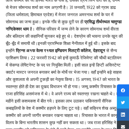
आज कश्मीर का जो हिस्सा भारत के पास है, उसका श्रेय जिन वीरों को है, उनमें
से मेजर सोमनाथ शर्मा का नाम अग्रणी है। 31 जनवरी, 1922 को ग्राम डाढ
(जिला धर्मशाला, हिमाचल प्रदेश) में मेजर जनरल अमरनाथ शर्मा के घर में
सोमनाथ का जन्म हुआ। इनके गाँव से कुछ दूरी पर ही
प्रसिद्ध तीर्थस्थल चामुण्डा
नन्दिकेश्वर धाम
है। सैनिक परिवार में जन्म लेने के कारण सोमनाथ शर्मा वीरता
और बलिदान की कहानियाँ सुनकर बड़े हुए थे। देशप्रेम की भावना उनके खून की
बूँद-बूँद में समायी थी।इनकी प्रारम्भिक शिक्षा नैनीताल में हुई थी। इसके बाद
इन्होंने
प्रिन्स अ१फ वेल्स र१यल इण्डियन मिलट्री कॉलेज, देहरादून
से सैन्य
प्रशिक्षण लिया। 22 फरवरी 1942 को इन्हें कुमाऊँ रेजिमेण्ट की चौथी बटालियन
में सेकण्ड लेफ्टिनेण्ट के पद पर नियुक्ति मिली। इसी साल इन्हें डिप्टी असिस्टेण्ट
क्वार्टर मास्टर जनरल बनाकर बर्मा के मोर्चे पर भेजा गया। वहाँ इन्होंने बड़े साहस
और कुशलता से अपनी टुकड़ी का नेतृत्व किया। 15 अगस्त, 1947 को भारत के
स्वतन्त्र होते ही देश का दुखद विभाजन भी हो गया। जम्मू कश्मीर रियासत के
राजा हरिसिंह असमंजस में थे। वे अपने राज्य को स्वतन्त्र रखना चाहते थे। दो
महीने इसी कशमकश में बीत गये। इसका लाभ उठाकर पाकिस्तानी सैनिक
कबाइलियों के वेश में कश्मीर हड़पने के लिए टूट पड़े। वहाँ सक्रिय शेख अब्दुल्ला
कश्मीर को अपनी जागीर बनाकर रखना चाहता था। रियासत के भारत में कानूनी
विलय के बिना भारतीय शासन कुछ नहीं कर सकता था। जब राजा हरिसिंह ने