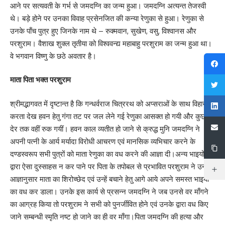
आने पर सत्यवती के गर्भ से जमदग्नि का जन्म हुआ। जमदग्नि अत्यन्त तेजस्वी
थे। बड़े होने पर उनका विवाह प्रसेनजित की कन्या रेणुका से हुआ। रेणुका से
उनके पाँच पुत्र हुए जिनके नाम थे – रुक्मवान, सुखेण, वसु, विश्‍वानस और
परशुराम। वैशाख शुक्ल तृतीया को विश्ववन्द्य महाबाहु परशुराम का जन्म हुआ था।
वे भगवान विष्णु के छठे अवतार है।
माता पिता भक्त परशुराम
श्रीमद्भागवत में दृष्टान्त है कि गन्धर्वराज चित्ररथ को अप्सराओं के साथ विहार
करता देख हवन हेतु गंगा तट पर जल लेने गई रेणुका आसक्त हो गयी और कुछ
देर तक वहीं रुक गयीं। हवन काल व्यतीत हो जाने से क्रुद्ध मुनि जमदग्नि ने
अपनी पत्नी के आर्य मर्यादा विरोधी आचरण एवं मानसिक व्यभिचार करने के
दण्डस्वरूप सभी पुत्रों को माता रेणुका का वध करने की आज्ञा दी।अन्य भाइयों
द्वारा ऐसा दुस्साहस न कर पाने पर पिता के तपोबल से प्रभावित परशुराम ने उनकी
आज्ञानुसार माता का शिरोच्छेद एवं उन्हें बचाने हेतु आगे आये अपने समस्त भाइयों
का वध कर डाला। उनके इस कार्य से प्रसन्न जमदग्नि ने जब उनसे वर माँगने
का आग्रह किया तो परशुराम ने सभी को पुनर्जीवित होने एवं उनके द्वारा वध किए
जाने सम्बन्धी स्मृति नष्ट हो जाने का ही वर माँगा।पिता जमदग्नि की हत्या और