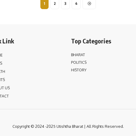
1
2
3
4
 Link
Top Categories
BHARAT
E
POLITICS
S
HISTORY
LTH
NTS
UT US
TACT
Copyright © 2024 -2025 Utishtha
Bharat | All Rights Reserved.