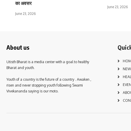
का अवसर
June 23, 2026
June 23, 2026
About us
Quick
HOM
Utisth Bharat is a media center with a goal to healthy
Bharat and youth.
NEW
HEA
Youth of a country is the future of a country . Awaken ,
EVE
risen and never stopping youth following Swami
Vivekananda saying is our moto.
ABO
CON