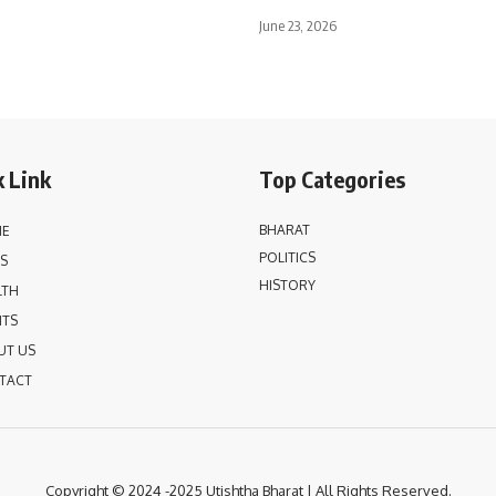
June 23, 2026
 Link
Top Categories
BHARAT
E
POLITICS
S
HISTORY
LTH
NTS
UT US
TACT
Copyright © 2024 -2025 Utishtha
Bharat | All Rights Reserved.