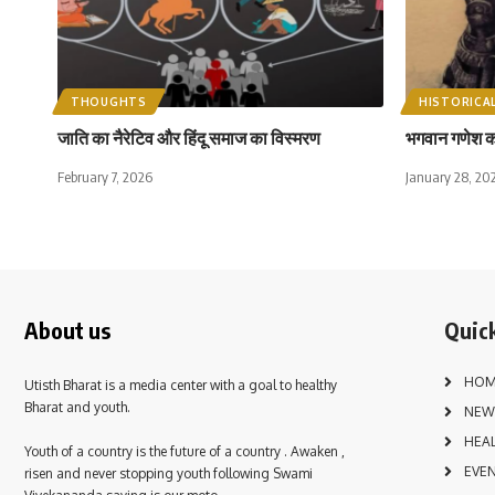
THOUGHTS
HISTORICA
जाति का नैरेटिव और हिंदू समाज का विस्मरण
भगवान गणेश को द
February 7, 2026
January 28, 20
About us
Quick
HOM
Utisth Bharat is a media center with a goal to healthy
Bharat and youth.
NEW
HEA
Youth of a country is the future of a country . Awaken ,
EVE
risen and never stopping youth following Swami