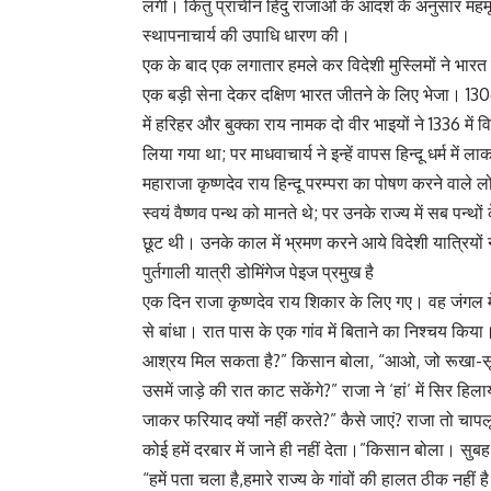
लगी। किंतु प्राचीन हिंदु राजाओं के आदर्श के अनुसार 
स्थापनाचार्य की उपाधि धारण की।
एक के बाद एक लगातार हमले कर विदेशी मुस्लिमों ने भारत
एक बड़ी सेना देकर दक्षिण भारत जीतने के लिए भेजा। 130
में हरिहर और बुक्का राय नामक दो वीर भाइयों ने 1336 मे
लिया गया था; पर माधवाचार्य ने इन्हें वापस हिन्दू धर्म म
महाराजा कृष्णदेव राय हिन्दू परम्परा का पोषण करने वाले लो
स्वयं वैष्णव पन्थ को मानते थे; पर उनके राज्य में सब पन
छूट थी। उनके काल में भ्रमण करने आये विदेशी यात्रियों ने 
पुर्तगाली यात्री डोमिंगेज पेइज प्रमुख है
एक दिन राजा कृष्णदेव राय शिकार के लिए गए। वह जंगल मे
से बांधा। रात पास के एक गांव में बिताने का निश्चय किय
आश्रय मिल सकता है?” किसान बोला, “आओ, जो रूखा-सूखा ह
उसमें जाड़े की रात काट सकेंगे?” राजा ने ‘हां’ में सिर हिल
जाकर फरियाद क्यों नहीं करते?” कैसे जाएं? राजा तो चापलूस
कोई हमें दरबार में जाने ही नहीं देता।”किसान बोला। सुब
“हमें पता चला है,हमारे राज्य के गांवों की हालत ठीक नहीं