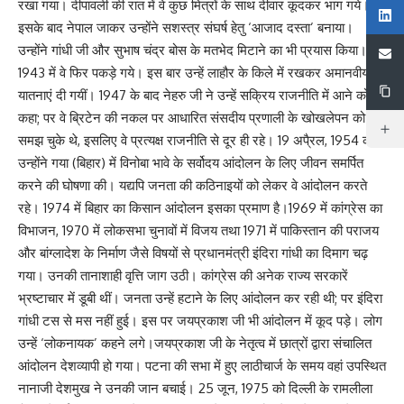
रखा गया। दीपावली की रात में वे कुछ मित्रों के साथ दीवार कूदकर भाग गये।
इसके बाद नेपाल जाकर उन्होंने सशस्त्र संघर्ष हेतु ‘आजाद दस्ता’ बनाया।
उन्होंने गांधी जी और सुभाष चंद्र बोस के मतभेद मिटाने का भी प्रयास किया।
1943 में वे फिर पकड़े गये। इस बार उन्हें लाहौर के किले में रखकर अमानवीय
यातनाएं दी गयीं। 1947 के बाद नेहरु जी ने उन्हें सक्रिय राजनीति में आने को
कहा; पर वे ब्रिटेन की नकल पर आधारित संसदीय प्रणाली के खोखलेपन को
समझ चुके थे, इसलिए वे प्रत्यक्ष राजनीति से दूर ही रहे। 19 अपै्रल, 1954 को
उन्होंने गया (बिहार) में विनोबा भावे के सर्वोदय आंदोलन के लिए जीवन समर्पित
करने की घोषणा की। यद्यपि जनता की कठिनाइयों को लेकर वे आंदोलन करते
रहे। 1974 में बिहार का किसान आंदोलन इसका प्रमाण है।1969 में कांग्रेस का
विभाजन, 1970 में लोकसभा चुनावों में विजय तथा 1971 में पाकिस्तान की पराजय
और बांग्लादेश के निर्माण जैसे विषयों से प्रधानमंत्री इंदिरा गांधी का दिमाग चढ़
गया। उनकी तानाशाही वृत्ति जाग उठी। कांग्रेस की अनेक राज्य सरकारें
भ्रष्टाचार में डूबी थीं। जनता उन्हें हटाने के लिए आंदोलन कर रही थी; पर इंदिरा
गांधी टस से मस नहीं हुई। इस पर जयप्रकाश जी भी आंदोलन में कूद पड़े। लोग
उन्हें ‘लोकनायक’ कहने लगे।जयप्रकाश जी के नेतृत्व में छात्रों द्वारा संचालित
आंदोलन देशव्यापी हो गया। पटना की सभा में हुए लाठीचार्ज के समय वहां उपस्थित
नानाजी देशमुख ने उनकी जान बचाई। 25 जून, 1975 को दिल्ली के रामलीला