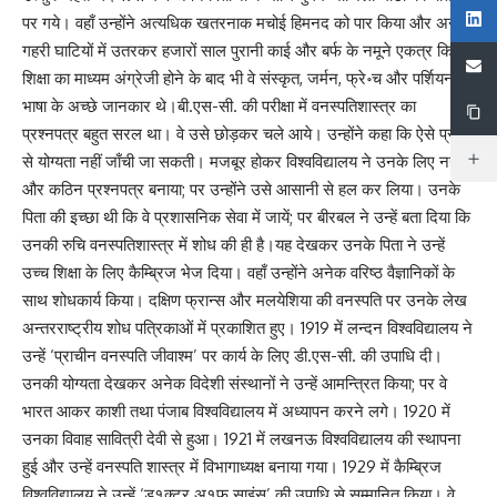
पर गये। वहाँ उन्होंने अत्यधिक खतरनाक मचोई हिमनद को पार किया और अनेक
गहरी घाटियों में उतरकर हजारों साल पुरानी काई और बर्फ के नमूने एकत्र किये।
शिक्षा का माध्यम अंग्रेजी होने के बाद भी वे संस्कृत, जर्मन, फ्रे॰च और पर्शियन
भाषा के अच्छे जानकार थे।बी.एस-सी. की परीक्षा में वनस्पतिशास्त्र का
प्रश्नपत्र बहुत सरल था। वे उसे छोड़कर चले आये। उन्होंने कहा कि ऐसे प्रश्नों
से योग्यता नहीं जाँची जा सकती। मजबूर होकर विश्वविद्यालय ने उनके लिए नया
और कठिन प्रश्नपत्र बनाया; पर उन्होंने उसे आसानी से हल कर लिया। उनके
पिता की इच्छा थी कि वे प्रशासनिक सेवा में जायें; पर बीरबल ने उन्हें बता दिया कि
उनकी रुचि वनस्पतिशास्त्र में शोध की ही है।यह देखकर उनके पिता ने उन्हें
उच्च शिक्षा के लिए कैम्ब्रिज भेज दिया। वहाँ उन्होंने अनेक वरिष्ठ वैज्ञानिकों के
साथ शोधकार्य किया। दक्षिण फ्रान्स और मलयेशिया की वनस्पति पर उनके लेख
अन्तरराष्ट्रीय शोध पत्रिकाओं में प्रकाशित हुए। 1919 में लन्दन विश्वविद्यालय ने
उन्हें ‘प्राचीन वनस्पति जीवाश्म’ पर कार्य के लिए डी.एस-सी. की उपाधि दी।
उनकी योग्यता देखकर अनेक विदेशी संस्थानों ने उन्हें आमन्त्रित किया; पर वे
भारत आकर काशी तथा पंजाब विश्वविद्यालय में अध्यापन करने लगे। 1920 में
उनका विवाह सावित्री देवी से हुआ। 1921 में लखनऊ विश्वविद्यालय की स्थापना
हुई और उन्हें वनस्पति शास्त्र में विभागाध्यक्ष बनाया गया। 1929 में कैम्ब्रिज
विश्वविद्यालय ने उन्हें ‘ड१क्टर अ१फ साइंस’ की उपाधि से सम्मानित किया। वे