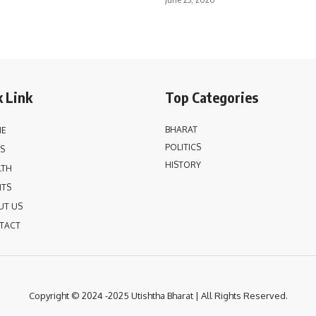
 Link
Top Categories
BHARAT
E
POLITICS
S
HISTORY
LTH
NTS
UT US
TACT
Copyright © 2024 -2025 Utishtha
Bharat | All Rights Reserved.