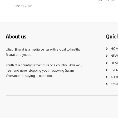
June 23, 2026
About us
Quick
HOM
Utisth Bharat is a media center with a goal to healthy
Bharat and youth.
NEW
HEA
Youth of a country is the future of a country . Awaken ,
EVE
risen and never stopping youth following Swami
Vivekananda saying is our moto.
ABO
CON