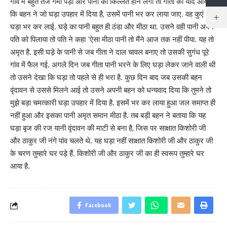
गांव में बहुत तेज गर्मी पड़ी और पानी की किल्लत होने लगी तो गीता को याद आया
कि बहन ने जो घड़ा उपहार में दिया है, उसमें पानी भर कर लाया जाए. वह कुएं से
घड़ा भर कर लाई. घड़े का पानी बहुत ही ठंडा और मीठा था. उसने वही पानी अपने
पति को पिलाया तो पति ने कहा ‘ऐसा मीठा पानी तो मैंने आज तक नहीं पीया. यह तो
अमृत है. इसी घड़े के पानी से जब गीता ने दाल चावल बनाए तो उसकी सुगंध पूरे
गांव में फैल गई. अगले दिन जब गीता पानी भरने के लिए घड़ा लेकर जाने वाली थी
तो उसने देखा कि घड़ा तो पहले से ही भरा है. कुछ दिन बाद जब उसकी बहन
वृंदावन से उससे मिलने आई तो उसने अपनी बहन को धन्यवाद दिया कि तुमने तो
मुझे बड़ा चमत्कारी घड़ा उपहार में दिया है. इसमें भर कर लाया हुआ जल समाप्त ही
नहीं हुआ और इसका पानी अमृत समान मीठा है. तब बड़ी बहन ने बताया कि यह
घड़ा बृज की रज यानी वृंदावन की माटी से बना है, जिस पर साक्षात किशोरी जी
और ठाकुर जी नंगे पांव चलते थे. यह घड़ा नहीं साक्षात किशोरी जी और ठाकुर जी
के चरण तुम्हारे घर पड़े हैं. किशोरी जी और ठाकुर जी का ही स्वरूप तुम्हारे घर
आया है.
Facebook