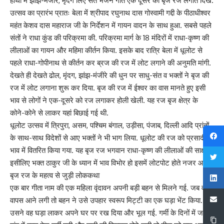
हाथों में झांझ-मंजीरे, मृदंग लिए संत भजन गाते एक दूसरे को बृज रज लगाते दिखे.
उत्सव का प्रारंभ प्रातः बेला में श्रीपाद रघुनाथ दास गोस्वामी गद्दी के पीठाधीश्वर
महंत केशव दास महाराज जी के निर्देशन में गायन वादन के साथ हुआ. सबसे पहले
संतों ने राधा कुंड की परिक्रमा की. परिक्रमा मार्ग के 18 मंदिरों में राधा-कृष्ण की
लीलाओं का गायन और महिमा कीर्तन किया. इसके बाद रात्रि बेला में धूलोट से
पहले राधा-गोपीनाथ से कीर्तन कर ब्रज की रज में लोट लगाने की अनुमति मांगी.
देखते ही देखते ढोल, मृंदग, झांझ-मंजीरे की धुन पर साधु-संत व भक्तों ने बृज की
रज में लोट लगाना शुरू कर दिया. बृज की रज में ईश्वर का वास मानते हुए इसी
भाव से लोगों ने एक-दूसरे को रज लगाकर होली खेली. यह रज बृज क्षेत्र के
कोने-कोने से लाकर यहां बिछाई गई थी.
धूलोट उत्सव में त्रिपुरा, असम, पश्चिम बंगाल, उड़ीसा, पंजाब, दिल्ली आदि प्रांतों
के साथ-साथ विदेशों से आए भक्तों ने भी भाग लिया. धूलोट की रज को प्रसादी
भाव में वितरित किया गया. यह बृज रज भगवान राधा-कृष्ण की लीलाओं की साक्षी है,
इसीलिए भक्त ठाकुर जी के ध्यान में भाव विभोर हो इसमें लोटपोट होते नजर आए.
बृज रज के महत्व से जुड़ी लोककथा
एक बार गीता नाम की एक महिला वृंदावन अपनी बड़ी बहन से मिलने गई. जब वह
वापस आने लगी तो बहन ने उसे उपहार स्वरूप मिट्टी का एक घड़ा भेंट किया.
उसने वह घड़ा लाकर अपने घर पर रख दिया और भूल गई. गर्मी के दिनों में जब