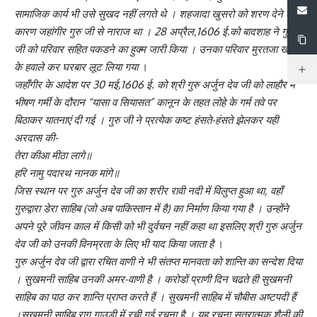
सामाजिक कार्य भी उसे सुखद नहीं लगते थे । शहजादा खुसरो को शरण देने के
कारण जहांगीर गुरु जी से नाराज था । 28 अप्रैल,1606 ई.को बादशाह ने गुरु
जी को परिवार सहित पकडने का हुक्म जारी किया । उनका परिवार मुरतजा खान
के हवाले कर घरबार लूट लिया गया
।
जहाँगीर के आदेश पर 30 मई,1606 ई. को श्री गुरु अर्जुन देव जी को लाहौर में
भीषण गर्मी के दौरान “यासा व सियासत” कानून के तहत लोहे के गर्म तवे पर
बिठाकर यातनाएं दी गई । गुरु जी ने प्रत्येक कष्ट हंसते-हंसते झेलकर यही
अरदास की-
तेरा कीआ मीठा लागे॥
हरि नामु पदारथ नानक मांगे॥
जिस स्थान पर गुरु अर्जुन देव जी का शरीर रावी नदी में विलुप्त हुआ था, वहाँ
गुरुद्वारा डेरा साहिब (जो अब पाकिस्तान में है) का निर्माण किया गया है । उन्होंने
अपने पूरे जीवन काल में किसी को भी दुर्वचन नहीं कहा था इसलिए श्री गुरु अर्जुन
देव जी को उनकी विनम्रता के लिए भी याद किया जाता है
।
गुरु अर्जुन देव जी द्वारा रचित वाणी ने भी संतप्त मानवता को शान्ति का सन्देश दिया
। सुखमनी साहिब उनकी अमर-वाणी है । करोडों प्राणी दिन चढते ही सुखमनी
साहिब का पाठ कर शान्ति प्राप्त करते हैं । सुखमनी साहिब में चौबीस अष्टपदी हैं
।सुखमनी साहिब राग गाउडी में रची गई रचना है । यह रचना सूत्रात्मक शैली की