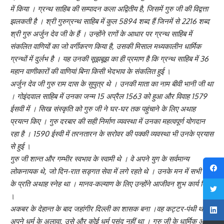
में किया । ग्रन्थ साहिब की सम्पादन कला अद्वितीय है, जिसमें गुरु जी की विद्वत्ता
झलकती है । श्री गुरुग्रन्थ साहिब में कुल 5894 शब्द हैं जिनमें से 2216 शब्द
श्री गुरु अर्जुन देव जी के हैं । उन्होंने रागों के आधार पर ग्रन्थ साहिब में
संकलित वाणियों का जो वर्गीकरण किया है, उसकी मिसाल मध्यकालीन धार्मिक
ग्रन्थों में दुर्लभ है । यह उनकी सूझबूझ का ही प्रमाण है कि ग्रन्थ साहिब में 36
महान वाणीकारों की वाणियां बिना किसी भेदभाव के संकलित हुई
।
अर्जुन देव जी गुरु राम दास के सुपुत्र थे । उनकी माता का नाम बीवी भानी जी था
। गोइंदवाल साहिब में उनका जन्म 15 अप्रैल 1563 को हुआ और विवाह 1579
ईसवी में । सिख संस्कृति को गुरु जी ने घर-घर तक पहुंचाने के लिए अथाह
प्रयत्‍‌न किए । गुरु दरबार की सही निर्माण व्यवस्था में उनका महत्वपूर्ण योगदान
रहा है । 1590 ईस्वी में तरनतारन के सरोवर की पक्की व्यवस्था भी उनके प्रयास
से हुई
।
गुरु जी शान्त और गम्भीर स्वभाव के स्वामी थे । वे अपने युग के सर्वमान्य
लोकनायक थे, जो दिन-रात सङ्गत सेवा में लगे रहते थे । उनके मन में सभी धर्मो
के प्रति अथाह स्नेह था । मानव-कल्याण के लिए उन्होंने आजीवन शुभ कार्य किए
।
अकबर के देहान्त के बाद जहांगीर दिल्ली का शासक बना ।वह कट्टर-पंथी था ।
अपने धर्म के अलावा, उसे और कोई धर्म पसंद नहीं था । गुरु जी के धार्मिक और