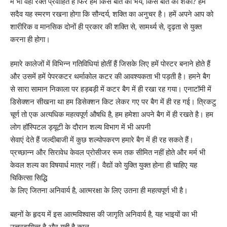
में भी वही रक्त प्रवाहित है फिर हमें किस बात का भय, किस बात की शंका? हमें
सदैव यह स्मरण रखना होगा कि सौन्दर्य, शक्ति का अनुचर है। हमें अपने आप को
शारीरिक व मानसिक दोनों ही प्रकार की शक्ति से, सामर्थ्य से, दृढ़ता से युक्त
करना ही होगा।
हमारे कालेजों में विभिन्न गतिविधियां होतीं हैं जिसके लिए हमें पोस्टर बनाने होते हैं
और उसमें हमें पेपरकटर थर्माकोल कटर की आवश्यकता भी पड़ती है। हमने बैग
से सारा सामान निकाला पर हड़बड़ी में कटर बैग में ही रखा रह गया। एनाटॉमी में
डिसेक्शन सीखना था हम डिसेक्शन किट लेकर गए पर बैग में ही रह गई। त्रिकटु
चूर्ण तो एक अत्यधिक महत्वपूर्ण औषधि है, हम हमेशा अपने बैग में ही रखते है। हम
लोग हॉस्पिटल ड्यूटी के दौरान शल्य विभाग में भी अपनी
सेवाएं देते हैं जल्दीबाजी में कुछ शल्योपकरण हमारे बैग में ही रह सकते हैं।
प्रच्छान्न और सिरावेध केवल प्रोसीजर रूम तक सीमित नहीं होते और मर्म भी
केवल शल्य का विषयार्ध मात्र नहीं। वैद्यों को युक्ति युक्त होना ही चाहिए यह
चिकित्सा सिद्धि
के लिए जितना अनिवार्य है, आत्मरक्षा के लिए उतना ही महत्वपूर्ण भी है।
बहनों के हृदय में इस आत्मविश्वास की जागृति अनिवार्य है, यह भाइयों का भी
उत्तरदायित्व है और यही है काल