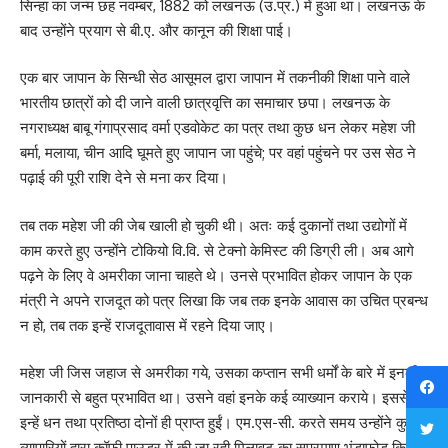
सिन्हा का जन्म छह नवम्बर, 1882 को लखनऊ (उ.प्र.) में हुआ था। लखनऊ के
बाद उन्होंने प्रयाग से बी.ए. और कानून की शिक्षा पाई।
एक बार जापान के सिन्धी सेठ आसूमल द्वारा जापान में तकनीकी शिक्षा पाने वाले
भारतीय छात्रों को दी जाने वाली छात्रवृत्ति का समाचार छपा। लखनऊ के
नगराध्यक्ष बाबू गंगाप्रसाद वर्मा एडवोकेट का पत्र तथा कुछ धन लेकर महेश जी
बर्मा, मलाया, चीन आदि घूमते हुए जापान जा पहुंचे; पर वहां पहुंचने पर उस सेठ ने
पढ़ाई की पूरी राशि देने से मना कर दिया।
तब तक महेश जी की जेब खाली हो चुकी थी। अतः कई दुकानों तथा उद्योगों में
काम करते हुए उन्होंने टोकियो वि.वि. से टेक्नो केमिस्ट की डिग्री ली। अब आगे
पढ़ने के लिए वे अमरीका जाना चाहते थे। उनसे प्रभावित होकर जापान के एक
मंत्री ने अपने राजदूत को पत्र लिखा कि जब तक इनके आवास का उचित प्रबन्ध
न हो, तब तक इन्हें राजदूतावास में रहने दिया जाए।
महेश जी जिस जहाज से अमरीका गये, उसका कप्तान सभी धर्मों के बारे में इनकी
जानकारी से बहुत प्रभावित था। उसने वहां इनके कई व्याख्यान कराये। इससे
इन्हें धन तथा प्रतिष्ठा दोनों ही प्राप्त हुईं। एम.एस-सी. करते समय उन्होंने कुछ
व्यापारियों द्वारा कॉफी पाउडर में की जा रही मिलावट का सप्रमाण भंडाफोड़ किया।