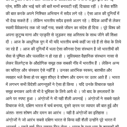
प्रेम, शाँति और भाई चारे की बातें मानों बनावटी रहीं, दिखावा रहीं । वे सेवा शाँति
की बात करके अपने निश्चित अभियान में सदैव लगे रहे । ऐसा आज की दुनियाँ में
भी देख सकते हैं । लेकिन भारतीय सदैव इससे अलग रहे । वैदिक आर्यों से लेकर
स्वामी विवेकानंद तक जो जहाँ गया, सबसे जीवन का संदेश ही दिया । पूरे विश्व को
अपना कुटुम्ब माना और प्रकृति से जुड़कर सह अस्तित्व के साथ जीने की शिक्षा
दी । आज के आधुनिक युग में भी यदि भारतीय बच्चे कहीं जा रहे हैं तो सेवा के लिये
जा रहे हैं । आज की दुनियाँ में भला ऐसा कौनसा ऐसा संस्थान है जो भारतीयों की
सेवा से पुष्पित और पल्लवित न हो रहा हो । सुविख्यात वैज्ञानिक संस्थान नासा से
लेकर विलगेट्स के औद्योगिक समूह तक सबकी नींव में भारतीय हैं । लेकिन अन्य
का चरित्र और संस्कार ऐसे नहीँ हैं । उनका आरंभिक स्वरूप, बातचीत और
व्यवहार भले कैसा हो पर बहुत शीघ्र वे शोषण और दमन पर उतर आते हैं । भारत
में लगभग सभी विदेशी आगन्तुकों ने ऐसा ही किया । यदि उनके विचारक पहले
समूह बनाकर आये तो भी वे भूमिका के लिये आये थे । जो बाद के हमलावरों के
आने पर स्पष्ट हुआ । अंग्रेजों ने भी यही शैली अपनाई । अंग्रेजों ने सबसे पहले
विचारक भेजे, दक्षिण भारत में चर्च बनाया, दूसरे क्रम पर व्यापार की बात हुई और
अंततः सत्ता शोषण और दमन का आरंभ । यही है अंग्रेजों का इतिहास ।
अंग्रेजों ने जो आरंभ सबसे दक्षिण भारत से किया वही शैली उन्होंने पूरे भारत में
अपनाई । पहले चर्च, फिर व्यापार फिर सेना । भारत के मध्य भाग के शासकों की