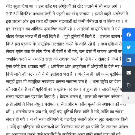
नींद सुला दिया था । इस काँड पर अंग्रेजों को खेद जताने में सौ साल लगे ।
2019 में ब्रिटिश प्रधानमंत्री ने पहली बार खेद जताया । इससे पहले अंग्रेजों ने
इस घटना और इस तरह की तमाम घटनाओं को कभी गंभीरता से न लिया था । वे
हर नरसंहार का औचित्य प्रमाणित करते रहे । अंग्रेजों या यूरोपियन्स ने ऐसे नर
संहार केवल भारत में ही नहीं किये हैं । पूरी दुनियाँ में किये हैं । इसका कारण यह है
कि वे इस प्रकार के सामूहिक नरसंहार करने के आदि रहें हैं । मध्य एशिया से
लेकर यूरोप तक के लोग जिन भी देशों में भी गये, उन देशों में जाकर अपनी सत्ता
स्थापित करने या स्थापित सत्ता को सशक्त करने के लिये नर संहार ही किये हैं ।
ऐसा कोई देश अपवाद नहीं । अमेरिका और अफ्रीका में अंग्रेजों के ऐसे नर संहार
किये जाने की घटनाओं से भी इतिहास भरा है । अंग्रेज ही नहीं अन्य यूरोपियन्स
समूहों द्वारा भी सामूहिक नरसंहार करना सामान्य बात है । भला यूरोप का ऐसा
कौनसा देश है जहाँ यहूदियों का सामूहिक नर संहार न हुआ हो । लाखों यहूदियों का
तड़पा तड़पा कर प्राणांत किया है । केवल भारत है, भारत की सनातन परंपरा है
इन्ही लोगों ने विश्व बंधुत्व, परोपकार, सेवा और मानवीय मूल्यों की स्थापना की बात
की । भारतीय जन जब गये, जहाँ गये, दुनियाँ जिस कौने में गये, शाँति का संदेश
लेकर ही गये । न तो सत्ता हथियाने के षडयंत्र चलाये और न लूट बलात्कार किये
। यदि हम इतिहास की घटनाओं का विश्लेषण करें तो हम पायेंगे कि सनातन परंपरा
का अनुपालन करने वाले भारतीयों के अतिरिक्त अन्य सभी समूहों द्वारा की गई