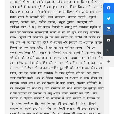
कलरव से भी मन का आनंद बढ़ता है। सोच कर हैरान था कि एक किशोर 
अपने साथियों के साथ पुणे से इस दुर्गम पठार पर स्थित शिवालय में संकल्प के 
लिए आया। उस समय शिवाजी 15-16 वर्ष के किशोर थे। उनके साथ बारह 
मावल प्रांतों से कान्होजी जेधे, बाजी पासलकर, तानाजी मालुसरे, सूर्याजी 
मालुसरे, येसाजी कंक, सूर्याजी काकडे, बापूजी मुदगल, नरसप्रभू गुप्ते, 
सोनोपंत डबीर भी थे। वीर बालक शिवाजी ने स्वयंभू श्री रायरेश्‍वर महादेव के 
समक्ष इन सिंहसमान महापराक्रमी मावलों के मन को कुछ इस तरह झकझोरा 
होगा- “मुगलों की पराधीनता हम कब तक सहेंगे? चंद जागीरों की खातिर हम 
कब तक धर्म पर घात होने देंगे? गो-ब्राह्मण और स्त्रियों पर अत्याचार आखिर 
कितने दिन तक सहते रहेंगे? मैं अब यह सब नहीं सह सकता। मैंने एक 
संकल्प कर लिया है”। शिवाजी के ओजस्वी वाणी से मावलों में एक तरंग दौड़ 
गई होगी और उन्होंने कहा होगा कि महाराज अपनी इच्छा प्रकट कीजिए। जैसा 
आप कहेंगे, हम वैसा ही करेंगे। हाँ, हम वैसा ही करेंगे। मावलों के इस प्रकार 
के उत्तर से निश्चित ही महाराज उत्साहित हुए होंगे और उन्होंने कहा होगा, तो 
आओ, हम सब महादेव श्री रायरेश्वर के समक्ष प्रतिज्ञा करें कि “हम अपना 
राज्य स्थापित करेंगे। अब से हिन्दवी स्वराज्य की स्थापना ही हमारे जीवन का 
एकमात्र उद्देश्य होगा। हम सब प्रकार के कष्ट उठाएंगे, प्रत्येक परिस्थिति में 
हम एक-दूसरे का साथ देंगे। श्री रायरेश्वर को साक्षी मानकर हम प्रतिज्ञा करते 
हैं कि स्वराज्य की स्थापना के लिए अपना सर्वस्व समर्पित कर देंगे”। वीर 
शिवाजी ने ‘हिन्दवी स्वराज्य’ की संकल्पना में अपने साथियों के विश्वास को 
और पक्का करने के लिए कहा कि यह मेरी इच्छा नहीं है अपितु “हिन्दवी 
स्वराज्य ही श्रींची इच्छा”। अर्थात् यह हिन्दवी स्वराज्य की इच्छा ईश्वर की 