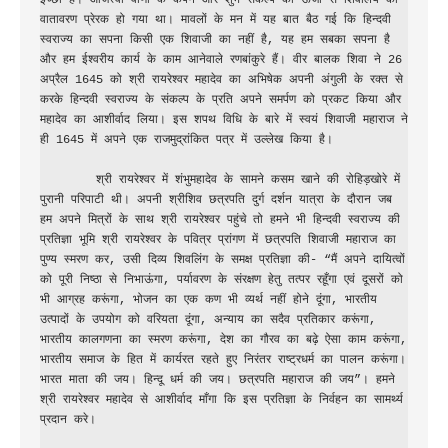
इच्छा है। ओजस्वी वाणी के कंपन और शुभ संकल्प की ऊर्जा से शिवालय का 
वातावरण प्रेरक हो गया था। मावलों के मन में यह बात बैठ गई कि हिन्दवी 
स्वराज्य का सपना किसी एक शिवाजी का नहीं है, यह हम सबका सपना है 
और हम ईश्वरीय कार्य के काम आनेवाले रणबांकुरे हैं। वीर बालक शिवा ने 26 
अप्रैल 1645 को श्री रायरेश्वर महादेव का अभिषेक अपनी अंगुली के रक्त से 
करके हिन्दवी स्वराज्य के संकल्प के प्रति अपने समर्पण को प्रकट किया और 
महादेव का आशीर्वाद लिया। इस शपथ विधि के बारे में स्वयं शिवाजी महाराज ने 
ही 1645 में अपने एक राजमुद्रांकित पत्र में उल्लेख किया है।

        श्री रायरेश्वर में शंभुमहादेव के सामने कसम खाने की रोहिड़खोरे में 
पुरानी परिपाटी थी। अपनी श्रीशिव छत्रपति दुर्ग दर्शन यात्रा के दौरान जब 
हम अपने मित्रों के साथ श्री रायरेश्वर पहुंचे तो हमने भी हिन्दवी स्वराज्य की 
प्रतिज्ञा भूमि श्री रायरेश्वर के पवित्र प्रांगण में छत्रपति शिवाजी महाराज का 
पुण्य स्मरण कर, उसी दिव्य शिवलिंग के समक्ष प्रतिज्ञा की- “मैं अपने दायित्वों 
को पूरी निष्ठा से निभाऊंगा, पर्यावरण के संरक्षण हेतु तत्पर रहूँगा एवं दूसरों को 
भी आग्रह करूंगा, भोजन का एक कण भी व्यर्थ नहीं होने दूंगा, भारतीय 
उत्पादों के उपयोग को वरियता दूंगा, अन्याय का सदैव प्रतिकार करूंगा, 
भारतीय कालगणना का स्मरण करूंगा, देश का गौरव का बढ़े ऐसा काम करूंगा, 
भारतीय समाज के हित में कार्यरत रहते हुए निरंतर राष्ट्रधर्म का पालन करूंगा। 
भारत माता की जय। हिन्दू धर्म की जय। छत्रपति महाराज की जय”। हमने 
श्री रायरेश्वर महादेव से आशीर्वाद माँगा कि इस प्रतिज्ञा के निर्वहन का सामर्थ्य 
प्रदान करे।
