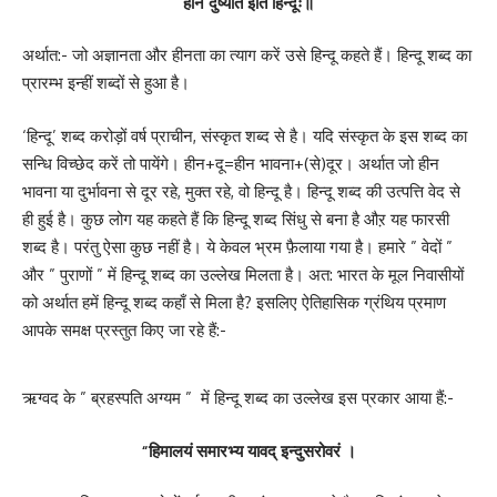
हीनं दुष्यति इति हिन्दूः॥
अर्थात:- जो अज्ञानता और हीनता का त्याग करें उसे हिन्दू कहते हैं। हिन्दू शब्द का
प्रारम्भ इन्हीं शब्दों से हुआ है।
‘हिन्दू’ शब्द करोड़ों वर्ष प्राचीन, संस्कृत शब्द से है। यदि संस्कृत के इस शब्द का
सन्धि विच्छेद करें तो पायेंगे। हीन+दू=हीन भावना+(से)दूर। अर्थात जो हीन
भावना या दुर्भावना से दूर रहे, मुक्त रहे, वो हिन्दू है। हिन्दू शब्द की उत्पत्ति वेद से
ही हुई है। कुछ लोग यह कहते हैं कि हिन्दू शब्द सिंधु से बना है औऱ यह फारसी
शब्द है। परंतु ऐसा कुछ नहीं है। ये केवल भ्रम फ़ैलाया गया है। हमारे ” वेदों ”
और ” पुराणों ” में हिन्दू शब्द का उल्लेख मिलता है। अत: भारत के मूल निवासीयों
को अर्थात हमें हिन्दू शब्द कहाँ से मिला है? इसलिए ऐतिहासिक ग्रंथिय प्रमाण
आपके समक्ष प्रस्तुत किए जा रहे हैं:-
ऋग्वद के ” ब्रहस्पति अग्यम ” में हिन्दू शब्द का उल्लेख इस प्रकार आया हैं:-
“हिमालयं समारभ्य यावद् इन्दुसरोवरं ।