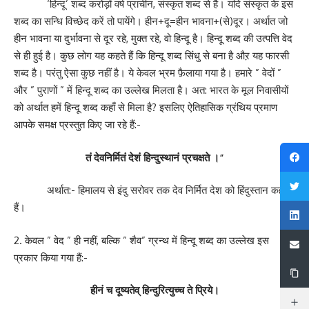
‘हिन्दू’ शब्द करोड़ों वर्ष प्राचीन, संस्कृत शब्द से है। यदि संस्कृत के इस
शब्द का सन्धि विच्छेद करें तो पायेंगे। हीन+दू=हीन भावना+(से)दूर। अर्थात जो
हीन भावना या दुर्भावना से दूर रहे, मुक्त रहे, वो हिन्दू है। हिन्दू शब्द की उत्पत्ति वेद
से ही हुई है। कुछ लोग यह कहते हैं कि हिन्दू शब्द सिंधु से बना है औऱ यह फारसी
शब्द है। परंतु ऐसा कुछ नहीं है। ये केवल भ्रम फ़ैलाया गया है। हमारे ” वेदों ”
और ” पुराणों ” में हिन्दू शब्द का उल्लेख मिलता है। अत: भारत के मूल निवासीयों
को अर्थात हमें हिन्दू शब्द कहाँ से मिला है? इसलिए ऐतिहासिक ग्रंथिय प्रमाण
आपके समक्ष प्रस्तुत किए जा रहे हैं:-
तं देवनिर्मितं देशं हिन्दुस्थानं प्रचक्षते ।”
अर्थात:- हिमालय से इंदु सरोवर तक देव निर्मित देश को हिंदुस्तान कहते
हैं।
2. केवल ” वेद ” ही नहीं, बल्कि ” शैव” ग्रन्थ में हिन्दू शब्द का उल्लेख इस
प्रकार किया गया हैं:-
हीनं च दूष्यतेव् हिन्दुरित्युच्च ते प्रिये।