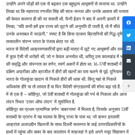
उन्होंने अपने घोड़ों को एक से बढ़कर एक बहुमूल्य आभूषणों से सजाया था. उन्होंने
लिखा था कि महाराजा रणजीत सिंह की साज-सज्जा और उनके आवास की भव्यता
की केवल कल्पना ही की जा सकती थी. फैनी ईडन ने बाद में अपनी डायरी में
लिखा, “यदि कभी हमें इस राज्य को लूटने की अनुमति दी जाती है, तो मैं सीधे
उनके अस्तबल में जाऊंगी.” स्पष्ट है कि किस प्रकार ब्रितानियों की गिद्ध-दृष्टि
तत्कालीन संपन्न भारत के पंजाब क्षेत्र पर थी.
भारत से विदेशी आक्रमणकारियों द्वारा बड़ी मात्रा में लूटे गए आभूषणों और वस्तुओं
में कुछ ऐसी भी धरोहरें थी, जो न केवल अनमोल थी, अपितु उस कालखंड में भारत
की समृद्धि और संपन्नता का वर्णन, स्वर्ण अक्षरों में होता था. 16-17वीं शताब्दी में
दक्षिण अफ्रीका और ब्राजील में हीरों की खानों का पता चलने से पूर्व, दुनियाभर में
भारत के गोलकुंडा खदान से निकले हीरों की धाक थी. किंतु यहां से निकले
अधिकांश हीरे या तो लापता हैं या फिर विदेशी संग्रहालयों की शोभा बढ़ा रहे हैं. उसी
में से एक है – कोहिनूर, जो 11वीं शताब्दी में गोलकुंडा की गर्भ से निकला और आज
लंदन स्थित ‘टावर ऑफ लंदन’ में सुशोभित है.
कोहिनूर का प्रथम प्रमाणिक वर्णन ‘बाबरनामा’ में मिलता है, जिसके अनुसार 13वीं
शताब्दी के प्रारंभ में यह मालवा के हिन्दू राजा के पास था, जो क्रूर इस्लामी
आक्रांता अलाउद्दीन खिलजी के साथ दिल्ली सल्तनत के कई उत्तराधिकारियों के
हाथों में पहुंचा और बाबर के बाद कालांतर में शाहजहां ने इसे अपने मयूर सिंहासन में