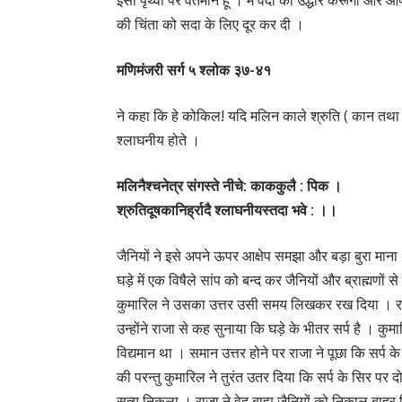
इसी पृथ्वी पर वर्तमान हूं । मैं वेदों का उद्धार करूंगा और
की चिंता को सदा के लिए दूर कर दी ।
मणिमंजरी सर्ग ५ श्लोक ३७-४१
ने कहा कि हे कोकिल! यदि मलिन काले श्रुति ( कान तथा वे
श्लाघनीय होते ।
मलिनैश्चनेत्र संगस्ते नीचे: काककुलै : पिक ।
श्रुतिदूषकानिर्ह्रादै श्लाघनीयस्तदा भवे : ।।
जैनियों ने इसे अपने ऊपर आक्षेप समझा और बड़ा बुरा माना।
घड़े में एक विषैले सांप को बन्द कर जैनियों और ब्राह्मणों
कुमारिल ने उसका उत्तर उसी समय लिखकर रख दिया । रात 
उन्होंने राजा से कह सुनाया कि घड़े के भीतर सर्प है । कु
विद्यमान था । समान उत्तर होने पर राजा ने पूछा कि सर्प के 
की परन्तु कुमारिल ने तुरंत उतर दिया कि सर्प के सिर पर 
सत्य निकला । राजा ने वेद बाह्य जैनियों को निकाल बाहर