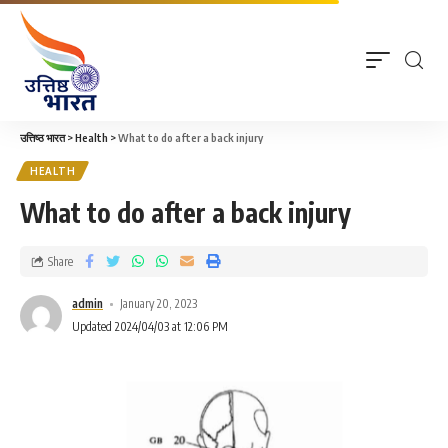
उत्तिष्ठ भारत
>
Health
>
What to do after a back injury
HEALTH
What to do after a back injury
Share
admin
January 20, 2023
Updated 2024/04/03 at 12:06 PM